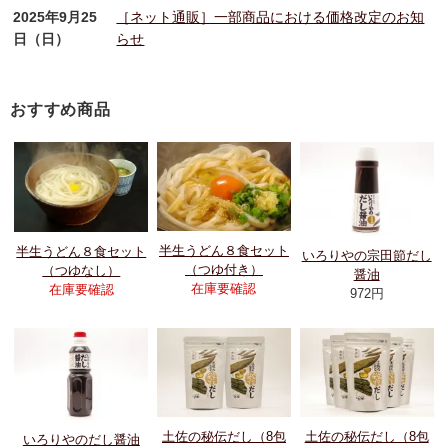
2025年9月25
［ネット通販］一部商品における価格改定のお知
日（日）
らせ
おすすめ商品
半生うどん８食セット
半生うどん８食セット
いろりやの宗田節だし
（つゆ付き）
（つゆなし）
醤油
在庫要確認
在庫要確認
972円
土佐の秘伝だし（8包
土佐の秘伝だし（8包
いろりやのだし醤油