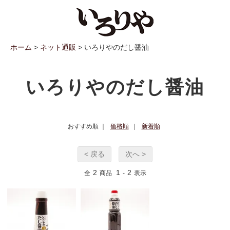
ホーム
>
ネット通販
> いろりやのだし醤油
いろりやのだし醤油
おすすめ順 ｜
価格順
｜
新着順
< 戻る
次へ >
2
1
2
全
商品
-
表示