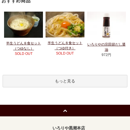
おすすめ商品
半生うどん８食セット
半生うどん８食セット
いろりやの宗田節だし醤
（つゆ付き）
（つゆなし）
油
SOLD OUT
SOLD OUT
972円
もっと見る
いろりや黒潮本店