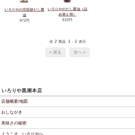
いろりやのだし醤油（詰
いろりやの宗田節だし醤
め替え用）
油
810円
972円
2
1
2
全
商品
-
表示
< 戻る
次へ >
いろりや黒潮本店
店舗概要/地図
おしながき
美味さの秘密
ようこそ、いろりやへ