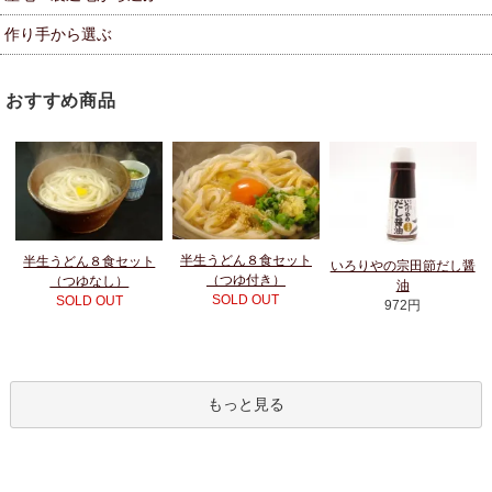
作り手から選ぶ
おすすめ商品
半生うどん８食セット
半生うどん８食セット
いろりやの宗田節だし醤
（つゆ付き）
（つゆなし）
油
SOLD OUT
SOLD OUT
972円
もっと見る