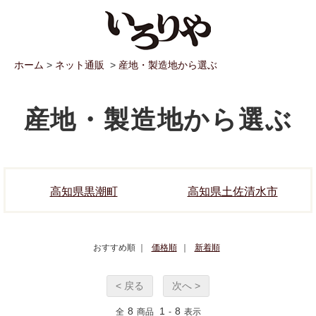
ホーム
>
ネット通販
>
産地・製造地から選ぶ
産地・製造地から選ぶ
高知県黒潮町
高知県土佐清水市
おすすめ順 ｜
価格順
｜
新着順
< 戻る
次へ >
8
1
8
全
商品
-
表示