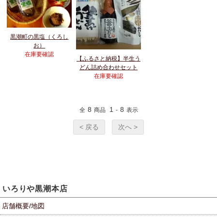
黒潮町の黒塩（くろし
お）
在庫要確認
【ふるさと納税】半生う
どん詰め合わせセット
在庫要確認
8
1
8
全
商品
-
表示
< 戻る
次へ >
いろりや黒潮本店
店舗概要/地図