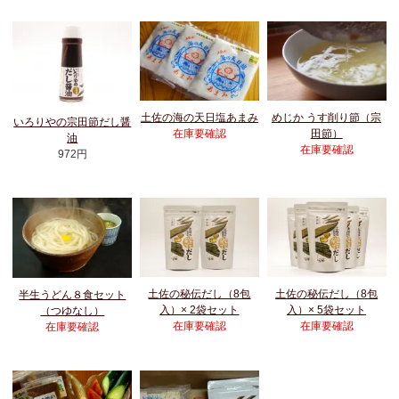
土佐の海の天日塩あまみ
めじか うす削り節（宗
いろりやの宗田節だし醤
在庫要確認
田節）
油
在庫要確認
972円
土佐の秘伝だし（8包
土佐の秘伝だし（8包
半生うどん８食セット
入）× 2袋セット
入）× 5袋セット
（つゆなし）
在庫要確認
在庫要確認
在庫要確認