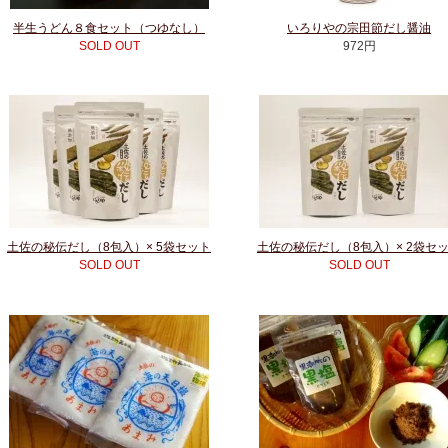
半生うどん８食セット（つゆなし）
いろりやの宗田節だし醤油
SOLD OUT
972円
土佐の秘伝だし（8包入）× 5袋セット
土佐の秘伝だし（8包入）× 2袋セ
SOLD OUT
SOLD OUT