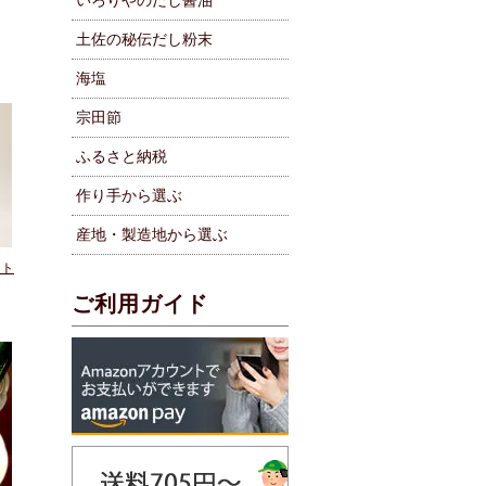
いろりやのだし醤油
土佐の秘伝だし粉末
海塩
宗田節
ふるさと納税
作り手から選ぶ
産地・製造地から選ぶ
ット
ご利用ガイド