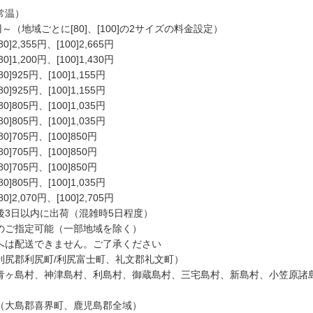
常温）
円～（地域ごとに[80]、[100]の2サイズの料金設定）
2,355円、[100]2,665円
1,200円、[100]1,430円
925円、[100]1,155円
925円、[100]1,155円
805円、[100]1,035円
805円、[100]1,035円
]705円、[100]850円
]705円、[100]850円
]705円、[100]850円
805円、[100]1,035円
2,070円、[100]2,705円
後3日以内に出荷（混雑時5日程度）
のご指定可能（一部地域を除く）
へは配送できません。ご了承ください
尻郡利尻町/利尻富士町、礼文郡礼文町）
ヶ島村、神津島村、利島村、御蔵島村、三宅島村、新島村、小笠原諸
大島郡喜界町、鹿児島郡全域）