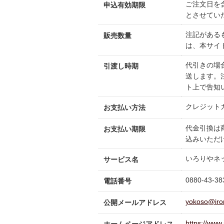
ご注文日を
申込有効期限
とさせてい
注記がある
販売数量
は、本サイ
代引きの場
引渡し時期
送します。
ト上で告知
クレジットカ
お支払い方法
代金引換は
お支払い期限
込みいただ
いろりやネ
サービス名
0880-43-3
電話番号
yokoso@iror
公開メールアドレス
https://www.i