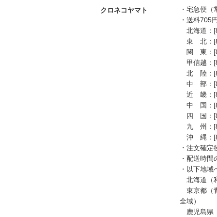
・宅急便（
クロネコヤマト
・送料705
北海道：[80]
東 北：[80]
関 東：[80]
甲信越：[80]
北 陸：[80]
中 部：[80]
近 畿：[80
中 国：[80
四 国：[80
九 州：[80]
沖 縄：[80]
・注文確定
・配送時間
・以下地域
北海道（利
東京都（青
全域）
鹿児島県（