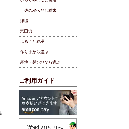
いろりやのだし醤油
土佐の秘伝だし粉末
海塩
宗田節
ふるさと納税
作り手から選ぶ
産地・製造地から選ぶ
ご利用ガイド
島