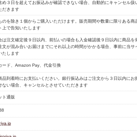
含め３日を超えてお振込みが確認できない場合、自動的にキャンセル扱
ただきます
ものを除き１個からご購入いただけます。販売期間や数量に限りある商
ト上で告知いたします
合は注文確定後９日以内、前払いの場合も入金確認後９日以内に商品を
注文が混み合いお届けまでにそれ以上の時間がかかる場合、事前に当サ
いたします
ード、Amazon Pay、代金引換
商品到着時にお支払いください。銀行振込みはご注文から３日以内にお
けない場合、キャンセルとさせていただきます
ット通販
838
iya.jp
roriya.jp