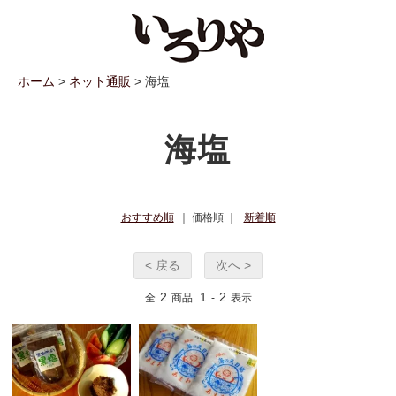
ホーム
>
ネット通販
> 海塩
海塩
おすすめ順
｜ 価格順 ｜
新着順
< 戻る
次へ >
2
1
2
全
商品
-
表示