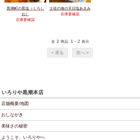
黒潮町の黒塩（くろし
土佐の海の天日塩あまみ
お）
在庫要確認
在庫要確認
2
1
2
全
商品
-
表示
< 戻る
次へ >
いろりや黒潮本店
店舗概要/地図
おしながき
美味さの秘密
ようこそ、いろりやへ