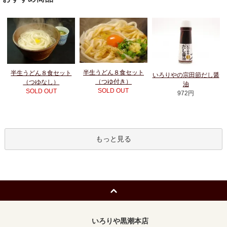
半生うどん８食セット
半生うどん８食セット
いろりやの宗田節だし醤
（つゆ付き）
（つゆなし）
油
SOLD OUT
SOLD OUT
972円
もっと見る
いろりや黒潮本店