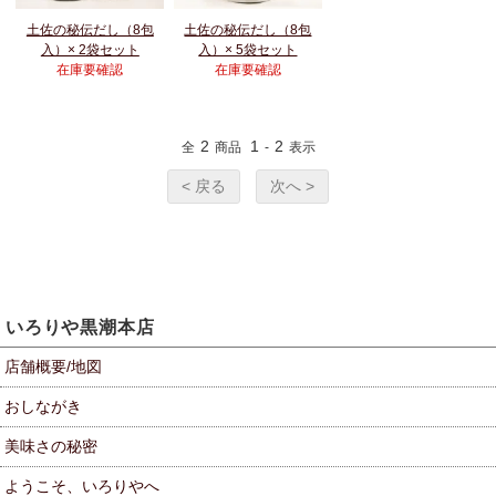
土佐の秘伝だし（8包
土佐の秘伝だし（8包
入）× 2袋セット
入）× 5袋セット
在庫要確認
在庫要確認
2
1
2
全
商品
-
表示
< 戻る
次へ >
いろりや黒潮本店
店舗概要/地図
おしながき
美味さの秘密
ようこそ、いろりやへ