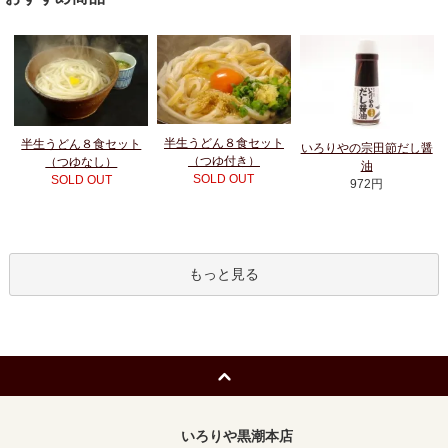
半生うどん８食セット
半生うどん８食セット
いろりやの宗田節だし醤
（つゆ付き）
（つゆなし）
油
SOLD OUT
SOLD OUT
972円
もっと見る
いろりや黒潮本店