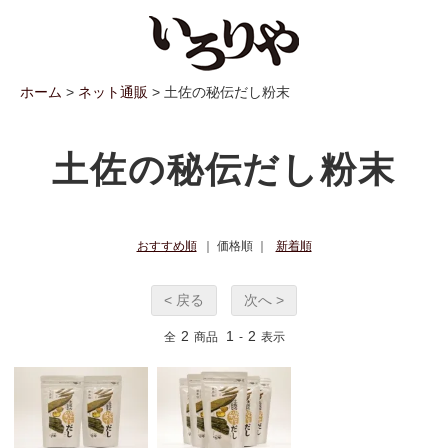
ホーム
>
ネット通販
> 土佐の秘伝だし粉末
土佐の秘伝だし粉末
おすすめ順
｜ 価格順 ｜
新着順
< 戻る
次へ >
2
1
2
全
商品
-
表示