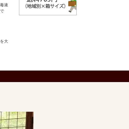
毒液
で
を大