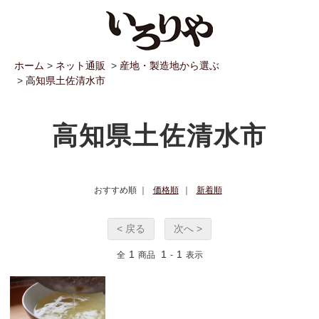
ホーム
>
ネット通販
>
産地・製造地から選ぶ
>
高知県土佐清水市
高知県土佐清水市
おすすめ順 ｜
価格順
｜
新着順
< 戻る
次へ >
1
1
1
全
商品
-
表示