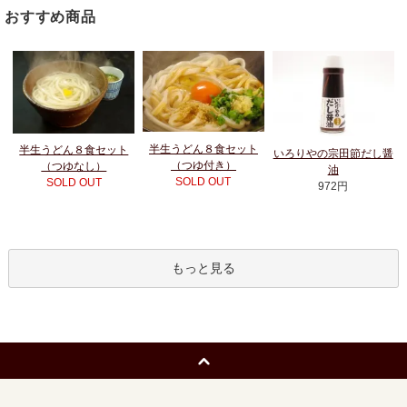
おすすめ商品
半生うどん８食セット
半生うどん８食セット
いろりやの宗田節だし醤
（つゆ付き）
（つゆなし）
油
SOLD OUT
SOLD OUT
972円
もっと見る