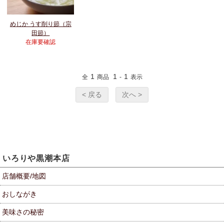
めじか うす削り節（宗
田節）
在庫要確認
1
1
1
全
商品
-
表示
< 戻る
次へ >
いろりや黒潮本店
店舗概要/地図
おしながき
美味さの秘密