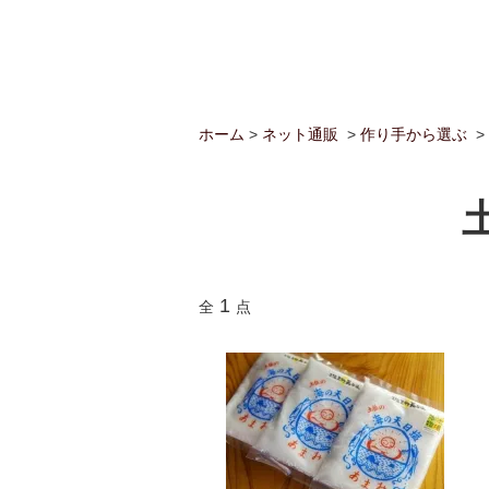
ホーム
>
ネット通販
>
作り手から選ぶ
>
1
全
点