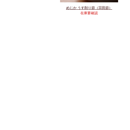
めじか うす削り節（宗田節）
在庫要確認