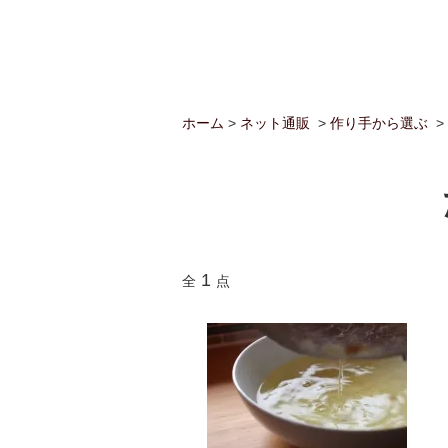
ホーム
>
ネット通販
>
作り手から選ぶ
>
1
全
点